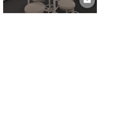
Auftragsarbeiten für ein
Berliner Büro
Dieses harmonische Duett ist in
sich wundervoll stimmig.
Highlights mit Blattmetall
machen es besonders
hochwertig.