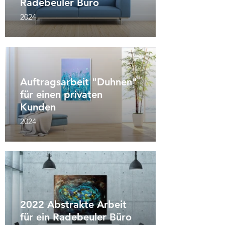
Radebeuler Büro
2024
Auftragsarbeit "Duhnen"
für einen privaten
Kunden
2024
2022 Abstrakte Arbeit
für ein Radebeuler Büro