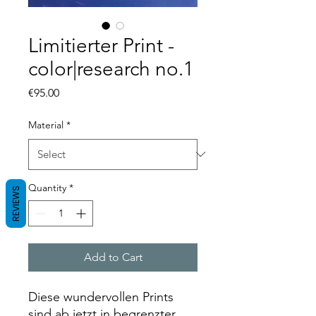
Limitierter Print -
color|research no.1
Price
€95.00
Material
*
Quantity
*
REVIEWS
Add to Cart
Diese wundervollen Prints
sind ab jetzt in begrenzter