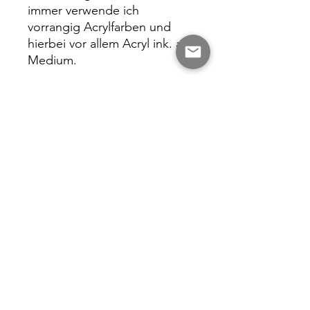
immer verwende ich
vorrangig Acrylfarben und
hierbei vor allem Acryl ink. als
Medium.
Du erhältst ein
Echtzeitszertifikat zu der
Bestellung.
Das Bild hat eine Höhe von 4
cm und kommt ungerahmt zu
dir.
Bitte beachte das die
Fotografie vom Original in
der Farbgestaltung leicht
abweichen kann.