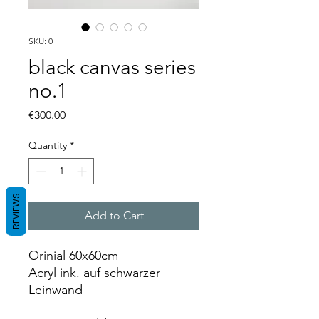
SKU: 0
black canvas series
no.1
Price
€300.00
Quantity
*
REVIEWS
Add to Cart
Orinial 60x60cm
Acryl ink. auf schwarzer
Leinwand