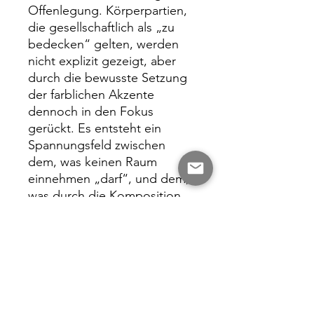
Offenlegung. Körperpartien,
die gesellschaftlich als „zu
bedecken“ gelten, werden
nicht explizit gezeigt, aber
durch die bewusste Setzung
der farblichen Akzente
dennoch in den Fokus
gerückt. Es entsteht ein
Spannungsfeld zwischen
dem, was keinen Raum
einnehmen „darf“, und dem,
was durch die Komposition
unweigerlich Aufmerksamkeit
erhält.
„Shameless“ hinterfragt damit
subtil die Regeln von Scham,
Sichtbarkeit und
Körperlichkeit. Die Serie lädt
dazu ein, die eigenen