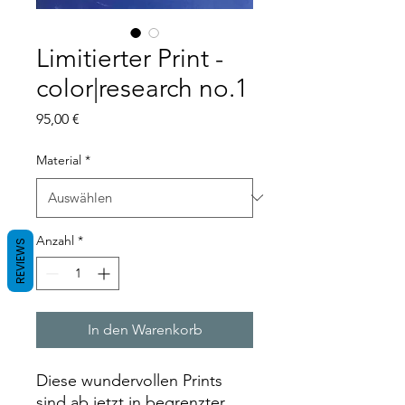
Limitierter Print -
color|research no.1
Preis
95,00 €
Material
*
Anzahl
*
REVIEWS
In den Warenkorb
Diese wundervollen Prints
sind ab jetzt in begrenzter