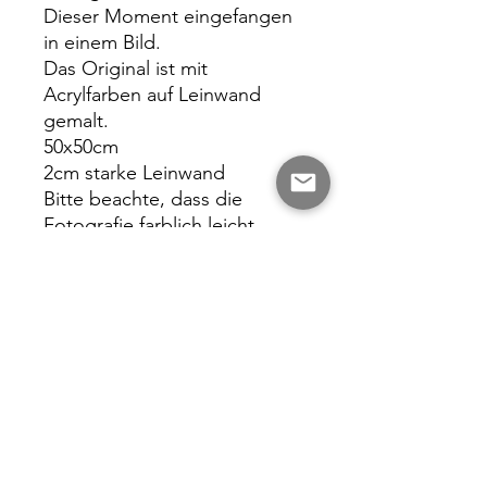
Dieser Moment eingefangen
in einem Bild.
Das Original ist mit
Acrylfarben auf Leinwand
gemalt.
50x50cm
2cm starke Leinwand
Bitte beachte, dass die
Fotografie farblich leicht
abweichen kann
Das Bild kommt mit einen
Echtheitszertifikat zu dir.
Kennst du dieses Gefühl und
möchtest es eingefangen bei
dir zu Hause haben?💜
Galerie Sophie Peters