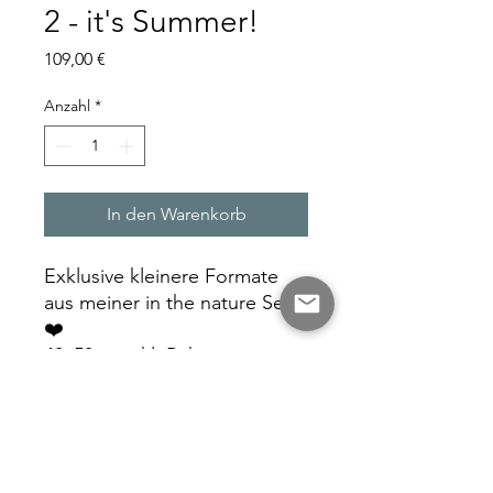
2 - it's Summer!
Preis
109,00 €
Anzahl
*
In den Warenkorb
Exklusive kleinere Formate
aus meiner in the nature Serie
❤️
40x50cm inkl. Rahmen
Galerie Sophie Peters
kontakt@galerie-sophie-peters.de