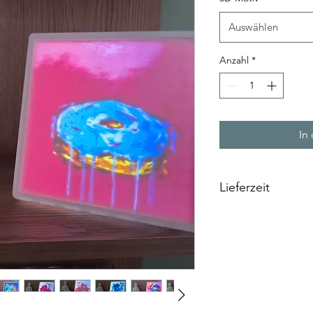
Auswählen
Anzahl
*
In
Lieferzeit
Da meine 3D-Drucke in
werden, haben wir ei